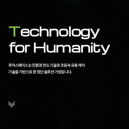
T
echnology
for Humanity
루아스페이스는 친환경 연소 기술과 초음속 유동 해석
기술을 기반으로 한 첨단 솔루션 기업입니다.